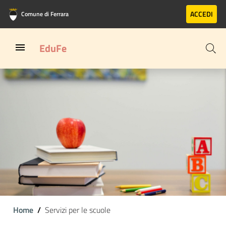
Vai al contenuto principale
Vai al footer
ACCEDI
Comune di Ferrara
EduFe
Home
Servizi per le scuole