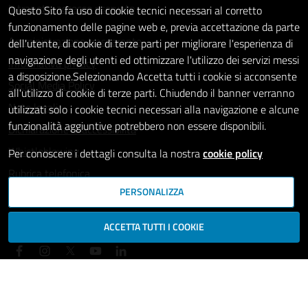
Intranet - accesso riservato
Questo Sito fa uso di cookie tecnici necessari al corretto
funzionamento delle pagine web e, previa accettazione da parte
Amministrazione trasparente
dell'utente, di cookie di terze parti per migliorare l'esperienza di
navigazione degli utenti ed ottimizzare l'utilizzo dei servizi messi
Informativa privacy
a disposizione.Selezionando Accetta tutti i cookie si acconsente
Social Media Policy
all'utilizzo di cookie di terze parti. Chiudendo il banner verranno
Note legali
utilizzati solo i cookie tecnici necessari alla navigazione e alcune
funzionalità aggiuntive potrebbero non essere disponibili.
Dichiarazione di accessibilità
Whistleblowing
Per conoscere i dettagli consulta la nostra
cookie policy
Rubrica telefonica
PERSONALIZZA
SEGUICI SU
ACCETTA TUTTI I COOKIE