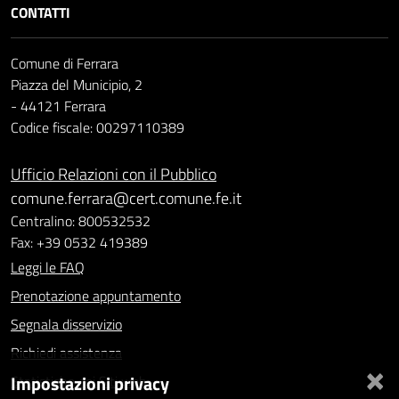
CONTATTI
Comune di Ferrara
Piazza del Municipio, 2
- 44121 Ferrara
Codice fiscale: 00297110389
Ufficio Relazioni con il Pubblico
comune.ferrara@cert.comune.fe.it
Centralino: 800532532
Fax: +39 0532 419389
Leggi le FAQ
Prenotazione appuntamento
Segnala disservizio
Richiedi assistenza
×
Impostazioni privacy
Statistiche dei Siti web