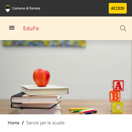
Vai al contenuto principale
Vai al footer
ACCEDI
Comune di Ferrara
EduFe
Home
Servizi per le scuole