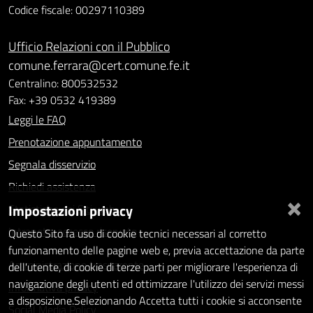
Codice fiscale: 00297110389
Ufficio Relazioni con il Pubblico
comune.ferrara@cert.comune.fe.it
Centralino: 800532532
Fax: +39 0532 419389
Leggi le FAQ
Prenotazione appuntamento
Segnala disservizio
Richiedi assistenza
×
Impostazioni privacy
Statistiche dei Siti web
Intranet - accesso riservato
Questo Sito fa uso di cookie tecnici necessari al corretto
funzionamento delle pagine web e, previa accettazione da parte
Amministrazione trasparente
dell'utente, di cookie di terze parti per migliorare l'esperienza di
navigazione degli utenti ed ottimizzare l'utilizzo dei servizi messi
Informativa privacy
a disposizione.Selezionando Accetta tutti i cookie si acconsente
Social Media Policy