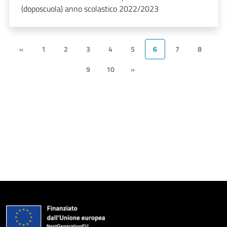
(doposcuola) anno scolastico 2022/2023
«
1
2
3
4
5
6
7
8
9
10
»