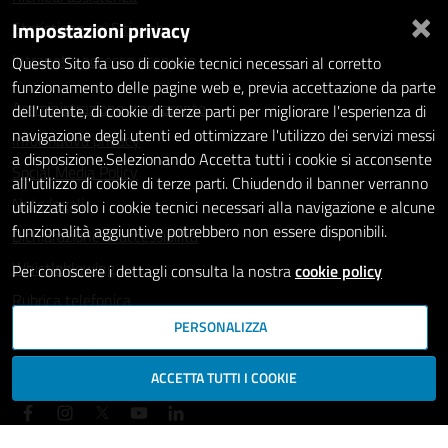
×
Impostazioni privacy
Statistiche dei Siti web
Intranet - accesso riservato
Questo Sito fa uso di cookie tecnici necessari al corretto
funzionamento delle pagine web e, previa accettazione da parte
Amministrazione trasparente
dell'utente, di cookie di terze parti per migliorare l'esperienza di
navigazione degli utenti ed ottimizzare l'utilizzo dei servizi messi
Informativa privacy
a disposizione.Selezionando Accetta tutti i cookie si acconsente
Social Media Policy
all'utilizzo di cookie di terze parti. Chiudendo il banner verranno
Note legali
utilizzati solo i cookie tecnici necessari alla navigazione e alcune
funzionalità aggiuntive potrebbero non essere disponibili.
Dichiarazione di accessibilità
Whistleblowing
Per conoscere i dettagli consulta la nostra
cookie policy
Rubrica telefonica
PERSONALIZZA
SEGUICI SU
ACCETTA TUTTI I COOKIE