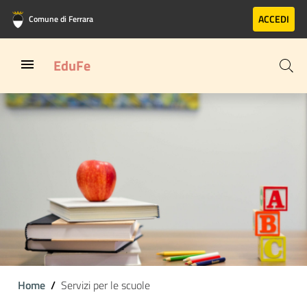
Vai al contenuto principale
Vai al footer
ACCEDI
Comune di Ferrara
EduFe
Home
Servizi per le scuole