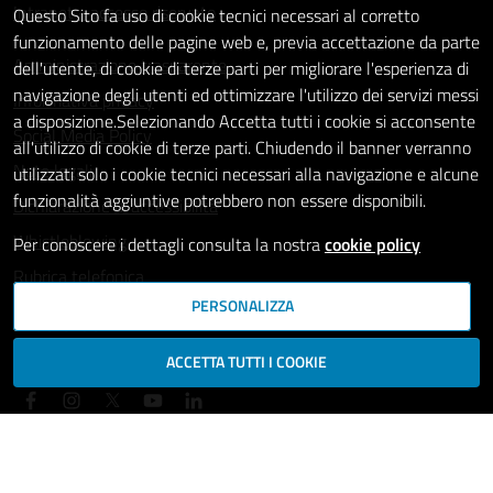
Intranet - accesso riservato
Questo Sito fa uso di cookie tecnici necessari al corretto
funzionamento delle pagine web e, previa accettazione da parte
Amministrazione trasparente
dell'utente, di cookie di terze parti per migliorare l'esperienza di
navigazione degli utenti ed ottimizzare l'utilizzo dei servizi messi
Informativa privacy
a disposizione.Selezionando Accetta tutti i cookie si acconsente
Social Media Policy
all'utilizzo di cookie di terze parti. Chiudendo il banner verranno
Note legali
utilizzati solo i cookie tecnici necessari alla navigazione e alcune
funzionalità aggiuntive potrebbero non essere disponibili.
Dichiarazione di accessibilità
Whistleblowing
Per conoscere i dettagli consulta la nostra
cookie policy
Rubrica telefonica
PERSONALIZZA
SEGUICI SU
ACCETTA TUTTI I COOKIE