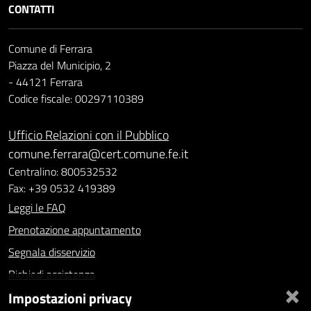
CONTATTI
Comune di Ferrara
Piazza del Municipio, 2
- 44121 Ferrara
Codice fiscale: 00297110389
Ufficio Relazioni con il Pubblico
comune.ferrara@cert.comune.fe.it
Centralino: 800532532
Fax: +39 0532 419389
Leggi le FAQ
Prenotazione appuntamento
Segnala disservizio
Richiedi assistenza
×
Impostazioni privacy
Statistiche dei Siti web