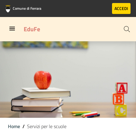
Vai al contenuto principale
Vai al footer
ACCEDI
Comune di Ferrara
EduFe
Home
Servizi per le scuole