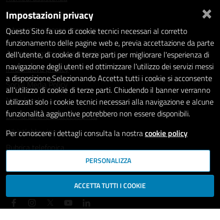
×
Impostazioni privacy
Statistiche dei Siti web
Intranet - accesso riservato
Questo Sito fa uso di cookie tecnici necessari al corretto
funzionamento delle pagine web e, previa accettazione da parte
Amministrazione trasparente
dell'utente, di cookie di terze parti per migliorare l'esperienza di
navigazione degli utenti ed ottimizzare l'utilizzo dei servizi messi
Informativa privacy
a disposizione.Selezionando Accetta tutti i cookie si acconsente
Social Media Policy
all'utilizzo di cookie di terze parti. Chiudendo il banner verranno
Note legali
utilizzati solo i cookie tecnici necessari alla navigazione e alcune
funzionalità aggiuntive potrebbero non essere disponibili.
Dichiarazione di accessibilità
Whistleblowing
Per conoscere i dettagli consulta la nostra
cookie policy
Rubrica telefonica
PERSONALIZZA
SEGUICI SU
ACCETTA TUTTI I COOKIE