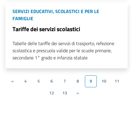
SERVIZI EDUCATIVI, SCOLASTICI E PER LE
FAMIGLIE
Tariffe dei servizi scolastici
Tabelle delle tariffe dei servizi di trasporto, refezione
scolastica e prescuola valide per le scuole primarie,
secondarie 1° grado e infanzia statale
«
4
5
6
7
8
9
10
11
12
13
»