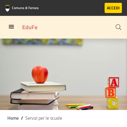
Vai al contenuto principale
Vai al footer
ACCEDI
Comune di Ferrara
EduFe
Home
Servizi per le scuole