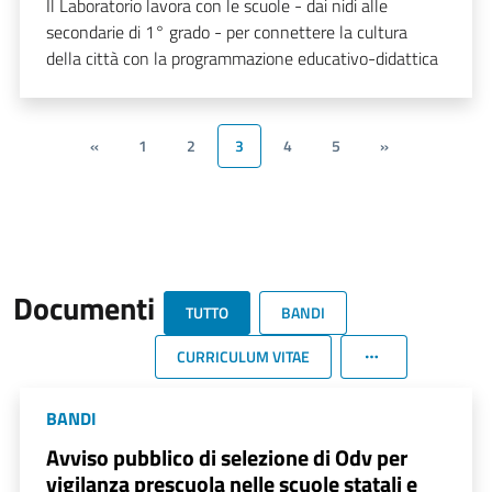
Il Laboratorio lavora con le scuole - dai nidi alle
secondarie di 1° grado - per connettere la cultura
della città con la programmazione educativo-didattica
«
1
2
3
4
5
»
Documenti
TUTTO
BANDI
CURRICULUM VITAE
BANDI
Avviso pubblico di selezione di Odv per
vigilanza prescuola nelle scuole statali e