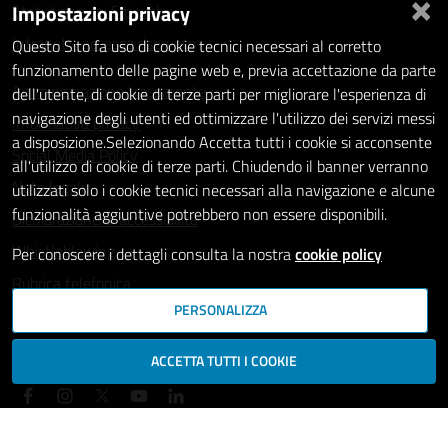
×
Impostazioni privacy
Statistiche dei Siti web
Intranet - accesso riservato
Questo Sito fa uso di cookie tecnici necessari al corretto
funzionamento delle pagine web e, previa accettazione da parte
Amministrazione trasparente
dell'utente, di cookie di terze parti per migliorare l'esperienza di
navigazione degli utenti ed ottimizzare l'utilizzo dei servizi messi
Informativa privacy
a disposizione.Selezionando Accetta tutti i cookie si acconsente
Social Media Policy
all'utilizzo di cookie di terze parti. Chiudendo il banner verranno
Note legali
utilizzati solo i cookie tecnici necessari alla navigazione e alcune
funzionalità aggiuntive potrebbero non essere disponibili.
Dichiarazione di accessibilità
Whistleblowing
Per conoscere i dettagli consulta la nostra
cookie policy
Rubrica telefonica
PERSONALIZZA
SEGUICI SU
ACCETTA TUTTI I COOKIE