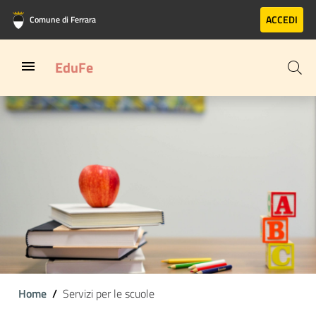
Vai al contenuto principale
Vai al footer
ACCEDI
Comune di Ferrara
EduFe
Home
Servizi per le scuole