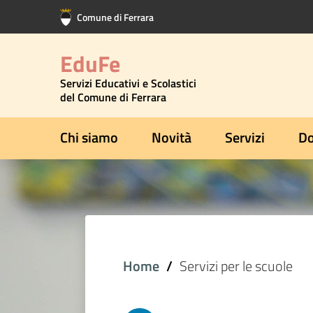
Vai al contenuto principale
Vai al footer
Comune di Ferrara
EduFe
Servizi Educativi e Scolastici
del Comune di Ferrara
Chi siamo
Novità
Servizi
Do
Home
Servizi per le scuole