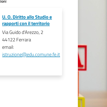
ioni
U. O. Diritto allo Studio e
rapporti con il territorio
Via Guido d'Arezzo, 2
44122 Ferrara
email:
istruzione@edu.comune.fe.it