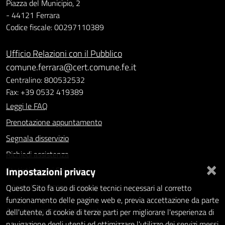
Piazza del Municipio, 2
- 44121 Ferrara
Codice fiscale: 00297110389
Ufficio Relazioni con il Pubblico
comune.ferrara@cert.comune.fe.it
Centralino: 800532532
Fax: +39 0532 419389
Leggi le FAQ
Prenotazione appuntamento
Segnala disservizio
Richiedi assistenza
×
Impostazioni privacy
Statistiche dei Siti web
Intranet - accesso riservato
Questo Sito fa uso di cookie tecnici necessari al corretto
funzionamento delle pagine web e, previa accettazione da parte
Amministrazione trasparente
dell'utente, di cookie di terze parti per migliorare l'esperienza di
navigazione degli utenti ed ottimizzare l'utilizzo dei servizi messi