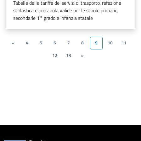
Tabelle delle tariffe dei servizi di trasporto, refezione
scolastica e prescuola valide per le scuole primarie,
secondarie 1° grado e infanzia statale
«
4
5
6
7
8
9
10
11
12
13
»