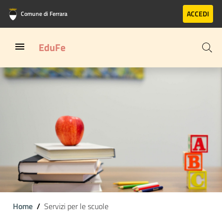
Vai al contenuto principale
Vai al footer
ACCEDI
Comune di Ferrara
EduFe
Home
Servizi per le scuole