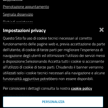
Prenotazione appuntamento
Segnala disservizio
Richiedi assistenza
×
Impostazioni privacy
Statistiche dei Siti web
Intranet - accesso riservato
Questo Sito fa uso di cookie tecnici necessari al corretto
funzionamento delle pagine web e, previa accettazione da parte
Amministrazione trasparente
dell'utente, di cookie di terze parti per migliorare l'esperienza di
navigazione degli utenti ed ottimizzare l'utilizzo dei servizi messi
Informativa privacy
a disposizione.Selezionando Accetta tutti i cookie si acconsente
Social Media Policy
all'utilizzo di cookie di terze parti. Chiudendo il banner verranno
Note legali
utilizzati solo i cookie tecnici necessari alla navigazione e alcune
funzionalità aggiuntive potrebbero non essere disponibili.
Dichiarazione di accessibilità
Whistleblowing
Per conoscere i dettagli consulta la nostra
cookie policy
Rubrica telefonica
PERSONALIZZA
SEGUICI SU