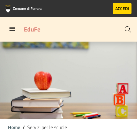
Vai al contenuto principale
Vai al footer
ACCEDI
Comune di Ferrara
EduFe
Home
Servizi per le scuole