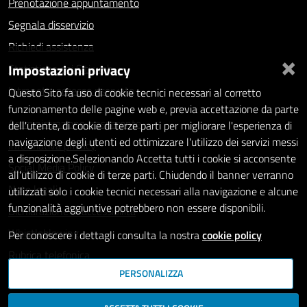
Prenotazione appuntamento
Segnala disservizio
Richiedi assistenza
×
Impostazioni privacy
Statistiche dei Siti web
Intranet - accesso riservato
Questo Sito fa uso di cookie tecnici necessari al corretto
funzionamento delle pagine web e, previa accettazione da parte
Amministrazione trasparente
dell'utente, di cookie di terze parti per migliorare l'esperienza di
navigazione degli utenti ed ottimizzare l'utilizzo dei servizi messi
Informativa privacy
a disposizione.Selezionando Accetta tutti i cookie si acconsente
Social Media Policy
all'utilizzo di cookie di terze parti. Chiudendo il banner verranno
Note legali
utilizzati solo i cookie tecnici necessari alla navigazione e alcune
funzionalità aggiuntive potrebbero non essere disponibili.
Dichiarazione di accessibilità
Whistleblowing
Per conoscere i dettagli consulta la nostra
cookie policy
Rubrica telefonica
PERSONALIZZA
SEGUICI SU