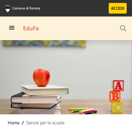
Vai al contenuto principale
Vai al footer
ACCEDI
Comune di Ferrara
EduFe
Home
Servizi per le scuole