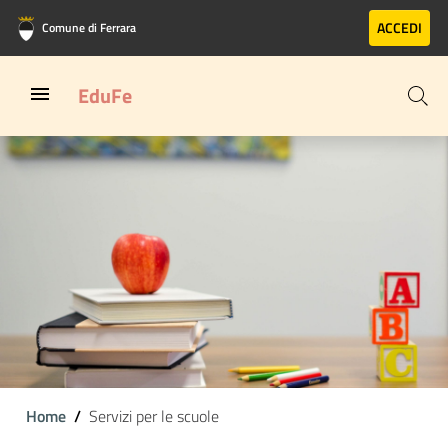
Vai al contenuto principale
Vai al footer
ACCEDI
Comune di Ferrara
EduFe
Home
Servizi per le scuole