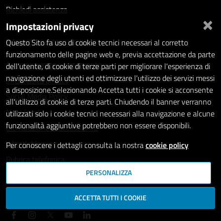
Richiedi assistenza
×
Impostazioni privacy
Statistiche dei Siti web
Intranet - accesso riservato
Questo Sito fa uso di cookie tecnici necessari al corretto
funzionamento delle pagine web e, previa accettazione da parte
Amministrazione trasparente
dell'utente, di cookie di terze parti per migliorare l'esperienza di
navigazione degli utenti ed ottimizzare l'utilizzo dei servizi messi
Informativa privacy
a disposizione.Selezionando Accetta tutti i cookie si acconsente
Social Media Policy
all'utilizzo di cookie di terze parti. Chiudendo il banner verranno
Note legali
utilizzati solo i cookie tecnici necessari alla navigazione e alcune
funzionalità aggiuntive potrebbero non essere disponibili.
Dichiarazione di accessibilità
Whistleblowing
Per conoscere i dettagli consulta la nostra
cookie policy
Rubrica telefonica
PERSONALIZZA
SEGUICI SU
ACCETTA TUTTI I COOKIE