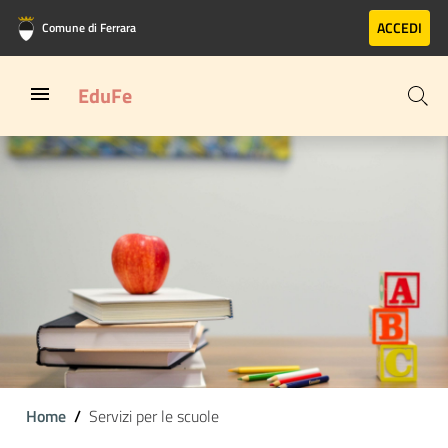
Vai al contenuto principale
Vai al footer
ACCEDI
Comune di Ferrara
EduFe
Home
Servizi per le scuole