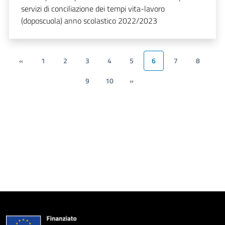
servizi di conciliazione dei tempi vita-lavoro
(doposcuola) anno scolastico 2022/2023
«
1
2
3
4
5
6
7
8
9
10
»