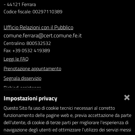
- 44121 Ferrara
Codice fiscale: 00297110389
Ufficio Relazioni con il Pubblico
comune.ferrara@cert.comune.fe.it
Centralino: 800532532
Fax: +39 0532 419389
Leggi le FAQ
Prenotazione appuntamento
Segnala disservizio
Richiedi assistenza
×
Impostazioni privacy
Statistiche dei Siti web
Intranet - accesso riservato
Questo Sito fa uso di cookie tecnici necessari al corretto
funzionamento delle pagine web e, previa accettazione da parte
Amministrazione trasparente
dell'utente, di cookie di terze parti per migliorare l'esperienza di
navigazione degli utenti ed ottimizzare l'utilizzo dei servizi messi
Informativa privacy