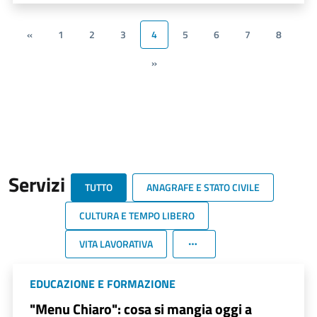
«
1
2
3
4
5
6
7
8
»
Servizi
TUTTO
ANAGRAFE E STATO CIVILE
CULTURA E TEMPO LIBERO
VITA LAVORATIVA
EDUCAZIONE E FORMAZIONE
"Menu Chiaro": cosa si mangia oggi a