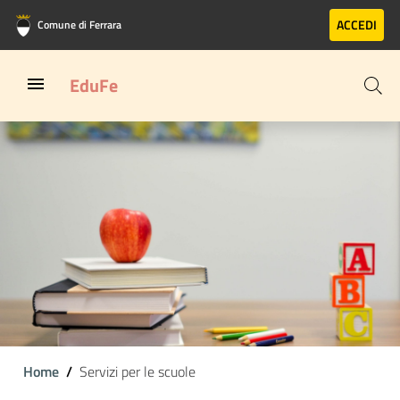
Vai al contenuto principale
Vai al footer
ACCEDI
Comune di Ferrara
EduFe
Home
Servizi per le scuole