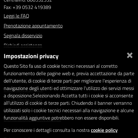
Fax: +39 0532 419389
Leggi le FAQ
Prenotazione appuntamento
Segnala disservizio
Richiedi assistenza
×
Impostazioni privacy
Statistiche dei Siti web
Intranet - accesso riservato
Questo Sito fa uso di cookie tecnici necessari al corretto
funzionamento delle pagine web e, previa accettazione da parte
Amministrazione trasparente
dell'utente, di cookie di terze parti per migliorare l'esperienza di
navigazione degli utenti ed ottimizzare l'utilizzo dei servizi messi
Informativa privacy
a disposizione.Selezionando Accetta tutti i cookie si acconsente
Social Media Policy
all'utilizzo di cookie di terze parti. Chiudendo il banner verranno
Note legali
utilizzati solo i cookie tecnici necessari alla navigazione e alcune
funzionalità aggiuntive potrebbero non essere disponibili.
Dichiarazione di accessibilità
Whistleblowing
Per conoscere i dettagli consulta la nostra
cookie policy