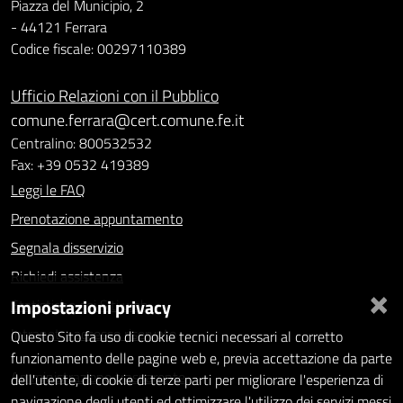
Piazza del Municipio, 2
- 44121 Ferrara
Codice fiscale: 00297110389
Ufficio Relazioni con il Pubblico
comune.ferrara@cert.comune.fe.it
Centralino: 800532532
Fax: +39 0532 419389
Leggi le FAQ
Prenotazione appuntamento
Segnala disservizio
Richiedi assistenza
×
Impostazioni privacy
Statistiche dei Siti web
Intranet - accesso riservato
Questo Sito fa uso di cookie tecnici necessari al corretto
funzionamento delle pagine web e, previa accettazione da parte
Amministrazione trasparente
dell'utente, di cookie di terze parti per migliorare l'esperienza di
navigazione degli utenti ed ottimizzare l'utilizzo dei servizi messi