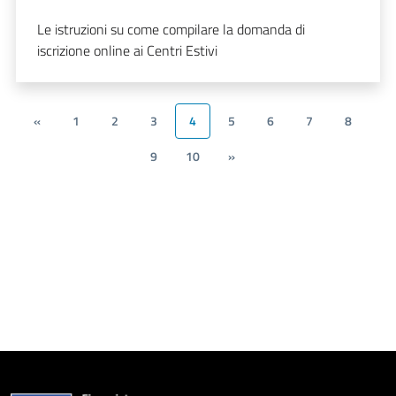
Le istruzioni su come compilare la domanda di
iscrizione online ai Centri Estivi
«
1
2
3
4
5
6
7
8
9
10
»