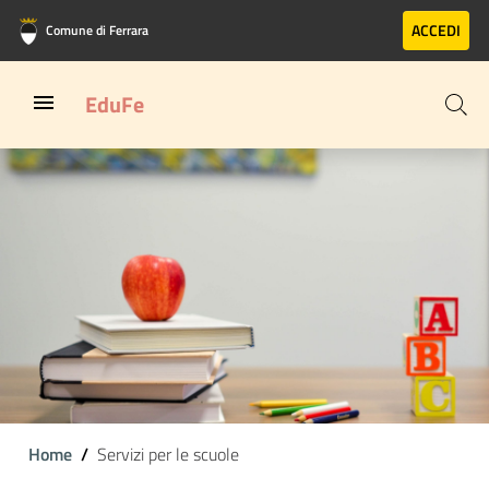
Vai al contenuto principale
Vai al footer
ACCEDI
Comune di Ferrara
EduFe
Home
Servizi per le scuole