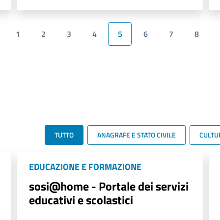
1
2
3
4
5
6
7
8
TUTTO
ANAGRAFE E STATO CIVILE
CULTU
EDUCAZIONE E FORMAZIONE
sosi@home - Portale dei servizi
educativi e scolastici