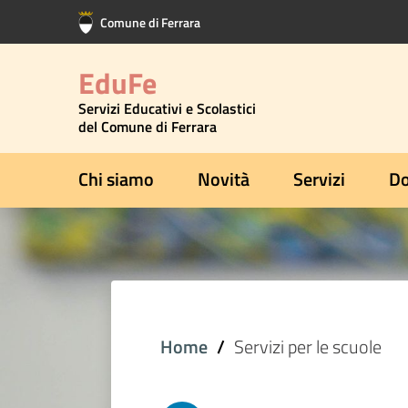
Vai al contenuto principale
Vai al footer
Comune di Ferrara
EduFe
Servizi Educativi e Scolastici
del Comune di Ferrara
Chi siamo
Novità
Servizi
Do
Home
Servizi per le scuole