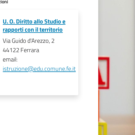
ioni
U. O. Diritto allo Studio e
rapporti con il territorio
Via Guido d'Arezzo, 2
44122 Ferrara
email:
istruzione@edu.comune.fe.it