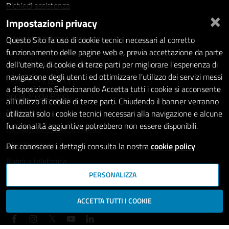
Richiedi assistenza
×
Impostazioni privacy
Statistiche dei Siti web
Intranet - accesso riservato
Questo Sito fa uso di cookie tecnici necessari al corretto
funzionamento delle pagine web e, previa accettazione da parte
Amministrazione trasparente
dell'utente, di cookie di terze parti per migliorare l'esperienza di
navigazione degli utenti ed ottimizzare l'utilizzo dei servizi messi
Informativa privacy
a disposizione.Selezionando Accetta tutti i cookie si acconsente
Social Media Policy
all'utilizzo di cookie di terze parti. Chiudendo il banner verranno
Note legali
utilizzati solo i cookie tecnici necessari alla navigazione e alcune
funzionalità aggiuntive potrebbero non essere disponibili.
Dichiarazione di accessibilità
Whistleblowing
Per conoscere i dettagli consulta la nostra
cookie policy
Rubrica telefonica
PERSONALIZZA
SEGUICI SU
ACCETTA TUTTI I COOKIE