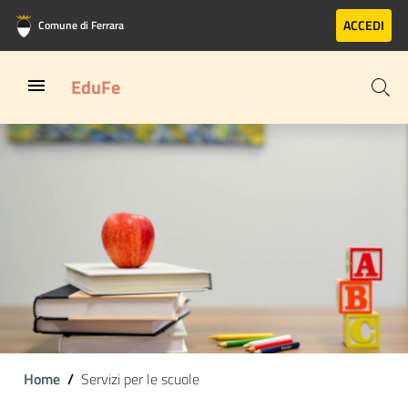
Vai al contenuto principale
Vai al footer
ACCEDI
Comune di Ferrara
EduFe
Home
Servizi per le scuole