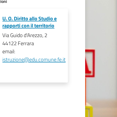
ioni
U. O. Diritto allo Studio e
rapporti con il territorio
Via Guido d'Arezzo, 2
44122 Ferrara
email:
istruzione@edu.comune.fe.it