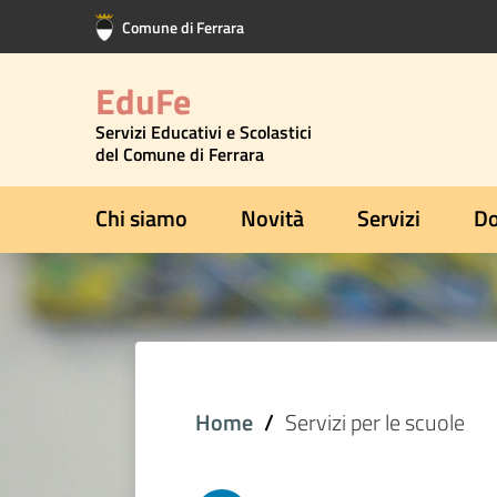
Vai al contenuto principale
Vai al footer
Comune di Ferrara
EduFe
Servizi Educativi e Scolastici
del Comune di Ferrara
Chi siamo
Novità
Servizi
Do
Home
Servizi per le scuole