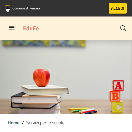
Vai al contenuto principale
Vai al footer
ACCEDI
Comune di Ferrara
EduFe
Home
Servizi per le scuole