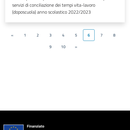
servizi di conciliazione dei tempi vita-lavoro
(doposcuola) anno scolastico 2022/2023
«
1
2
3
4
5
6
7
8
9
10
»