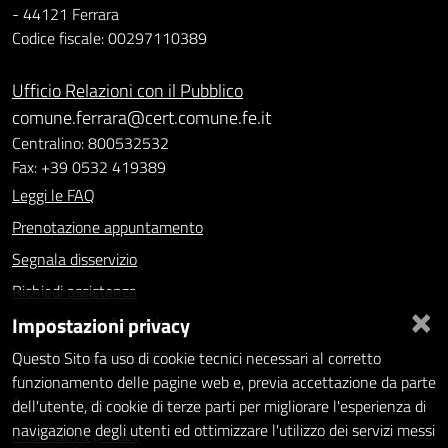
- 44121 Ferrara
Codice fiscale: 00297110389
Ufficio Relazioni con il Pubblico
comune.ferrara@cert.comune.fe.it
Centralino: 800532532
Fax: +39 0532 419389
Leggi le FAQ
Prenotazione appuntamento
Segnala disservizio
Richiedi assistenza
×
Impostazioni privacy
Statistiche dei Siti web
Intranet - accesso riservato
Questo Sito fa uso di cookie tecnici necessari al corretto
funzionamento delle pagine web e, previa accettazione da parte
Amministrazione trasparente
dell'utente, di cookie di terze parti per migliorare l'esperienza di
navigazione degli utenti ed ottimizzare l'utilizzo dei servizi messi
Informativa privacy