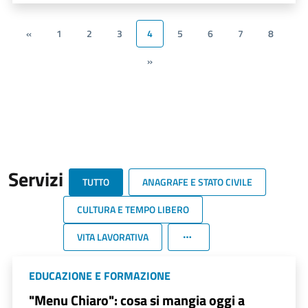
«
1
2
3
4
5
6
7
8
»
Servizi
TUTTO
ANAGRAFE E STATO CIVILE
CULTURA E TEMPO LIBERO
VITA LAVORATIVA
EDUCAZIONE E FORMAZIONE
"Menu Chiaro": cosa si mangia oggi a