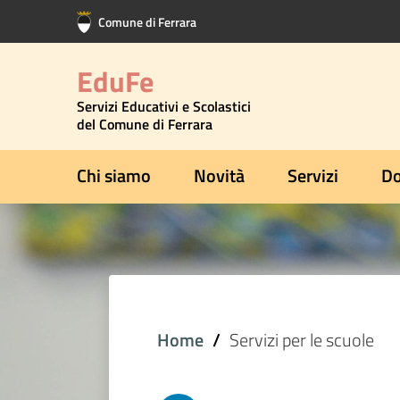
Vai al contenuto principale
Vai al footer
Comune di Ferrara
EduFe
Servizi Educativi e Scolastici
del Comune di Ferrara
Chi siamo
Novità
Servizi
Do
Home
Servizi per le scuole