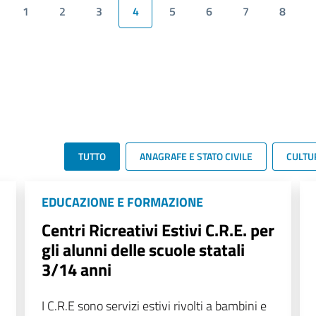
1
2
3
4
5
6
7
8
TUTTO
ANAGRAFE E STATO CIVILE
CULTU
EDUCAZIONE E FORMAZIONE
Centri Ricreativi Estivi C.R.E. per
gli alunni delle scuole statali
3/14 anni
I C.R.E sono servizi estivi rivolti a bambini e