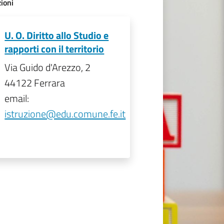
ioni
U. O. Diritto allo Studio e
rapporti con il territorio
Via Guido d'Arezzo, 2
44122 Ferrara
email:
istruzione@edu.comune.fe.it