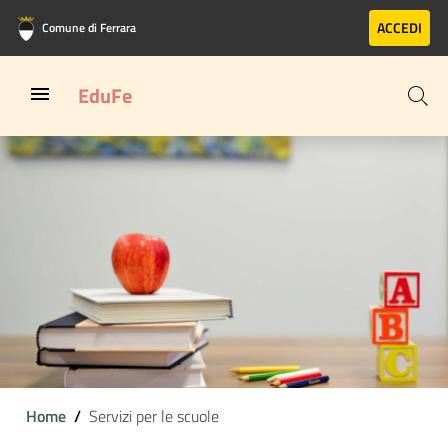
Vai al contenuto principale
Vai al footer
ACCEDI
Comune di Ferrara
EduFe
Home
Servizi per le scuole