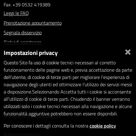
Fax: +39 0532 419389
Leggi le FAQ
Prenotazione appuntamento
Segnala disservizio
Richiedi assistenza
×
Impostazioni privacy
Statistiche dei Siti web
Intranet - accesso riservato
Questo Sito fa uso di cookie tecnici necessari al corretto
funzionamento delle pagine web e, previa accettazione da parte
Amministrazione trasparente
dell'utente, di cookie di terze parti per migliorare l'esperienza di
navigazione degli utenti ed ottimizzare l'utilizzo dei servizi messi
Informativa privacy
a disposizione.Selezionando Accetta tutti i cookie si acconsente
Social Media Policy
all'utilizzo di cookie di terze parti. Chiudendo il banner verranno
Note legali
utilizzati solo i cookie tecnici necessari alla navigazione e alcune
funzionalità aggiuntive potrebbero non essere disponibili.
Dichiarazione di accessibilità
Whistleblowing
Per conoscere i dettagli consulta la nostra
cookie policy
Rubrica telefonica