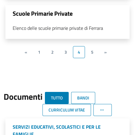
Scuole Primarie Private
Elenco delle scuole primarie private di Ferrara
«
1
2
3
4
5
»
Documenti
TUTTO
BANDI
CURRICULUM VITAE
SERVIZI EDUCATIVI, SCOLASTICI E PER LE
FAMIGLIE