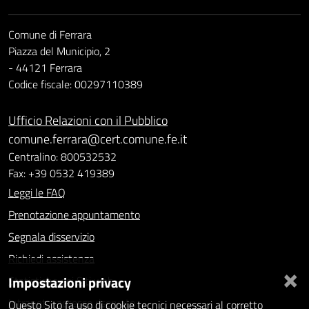
Comune di Ferrara
Piazza del Municipio, 2
- 44121 Ferrara
Codice fiscale: 00297110389
Ufficio Relazioni con il Pubblico
comune.ferrara@cert.comune.fe.it
Centralino: 800532532
Fax: +39 0532 419389
Leggi le FAQ
Prenotazione appuntamento
Segnala disservizio
Richiedi assistenza
×
Impostazioni privacy
Statistiche dei Siti web
Intranet - accesso riservato
Questo Sito fa uso di cookie tecnici necessari al corretto