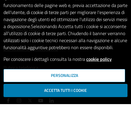
funzionamento delle pagine web e, previa accettazione da parte
Amministrazione trasparente
dell'utente, di cookie di terze parti per migliorare l'esperienza di
navigazione degli utenti ed ottimizzare l'utilizzo dei servizi messi
Informativa privacy
a disposizione.Selezionando Accetta tutti i cookie si acconsente
Social Media Policy
all'utilizzo di cookie di terze parti. Chiudendo il banner verranno
Note legali
utilizzati solo i cookie tecnici necessari alla navigazione e alcune
funzionalità aggiuntive potrebbero non essere disponibili.
Dichiarazione di accessibilità
Whistleblowing
Per conoscere i dettagli consulta la nostra
cookie policy
Rubrica telefonica
PERSONALIZZA
SEGUICI SU
ACCETTA TUTTI I COOKIE
Mappa del sito