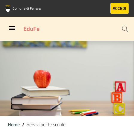
Vai al contenuto principale
Vai al footer
ACCEDI
Comune di Ferrara
EduFe
Home
Servizi per le scuole