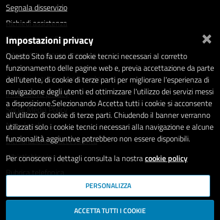
Segnala disservizio
Richiedi assistenza
×
Impostazioni privacy
Statistiche dei Siti web
Intranet - accesso riservato
Questo Sito fa uso di cookie tecnici necessari al corretto
funzionamento delle pagine web e, previa accettazione da parte
Amministrazione trasparente
dell'utente, di cookie di terze parti per migliorare l'esperienza di
navigazione degli utenti ed ottimizzare l'utilizzo dei servizi messi
Informativa privacy
a disposizione.Selezionando Accetta tutti i cookie si acconsente
Social Media Policy
all'utilizzo di cookie di terze parti. Chiudendo il banner verranno
Note legali
utilizzati solo i cookie tecnici necessari alla navigazione e alcune
funzionalità aggiuntive potrebbero non essere disponibili.
Dichiarazione di accessibilità
Whistleblowing
Per conoscere i dettagli consulta la nostra
cookie policy
Rubrica telefonica
PERSONALIZZA
SEGUICI SU
ACCETTA TUTTI I COOKIE