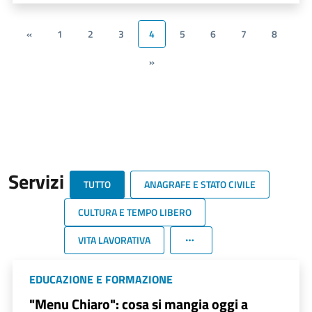
«
1
2
3
4
5
6
7
8
»
Servizi
TUTTO
ANAGRAFE E STATO CIVILE
CULTURA E TEMPO LIBERO
VITA LAVORATIVA
EDUCAZIONE E FORMAZIONE
"Menu Chiaro": cosa si mangia oggi a