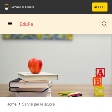
Vai al contenuto principale
Vai al footer
ACCEDI
Comune di Ferrara
EduFe
Home
Servizi per le scuole