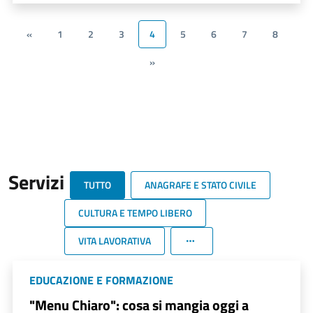
«
1
2
3
4
5
6
7
8
»
Servizi
TUTTO
ANAGRAFE E STATO CIVILE
CULTURA E TEMPO LIBERO
VITA LAVORATIVA
EDUCAZIONE E FORMAZIONE
"Menu Chiaro": cosa si mangia oggi a