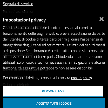
Segnala disservizio
Richiedi assistenza
×
Impostazioni privacy
Statistiche dei Siti web
Intranet - accesso riservato
Questo Sito fa uso di cookie tecnici necessari al corretto
funzionamento delle pagine web e, previa accettazione da parte
Amministrazione trasparente
dell'utente, di cookie di terze parti per migliorare l'esperienza di
navigazione degli utenti ed ottimizzare l'utilizzo dei servizi messi
Informativa privacy
a disposizione.Selezionando Accetta tutti i cookie si acconsente
Social Media Policy
all'utilizzo di cookie di terze parti. Chiudendo il banner verranno
Note legali
utilizzati solo i cookie tecnici necessari alla navigazione e alcune
funzionalità aggiuntive potrebbero non essere disponibili.
Dichiarazione di accessibilità
Whistleblowing
Per conoscere i dettagli consulta la nostra
cookie policy
Rubrica telefonica
PERSONALIZZA
SEGUICI SU
ACCETTA TUTTI I COOKIE