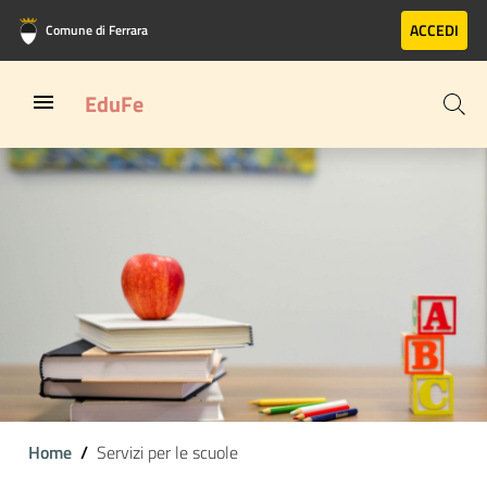
Vai al contenuto principale
Vai al footer
ACCEDI
Comune di Ferrara
EduFe
Home
Servizi per le scuole