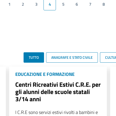
1
2
3
4
5
6
7
8
TUTTO
ANAGRAFE E STATO CIVILE
CULTU
EDUCAZIONE E FORMAZIONE
Centri Ricreativi Estivi C.R.E. per
gli alunni delle scuole statali
3/14 anni
I C.R.E sono servizi estivi rivolti a bambini e