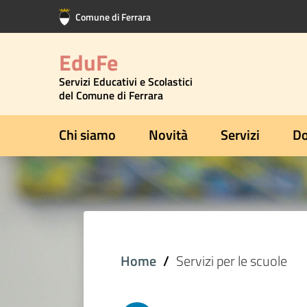
Vai al contenuto principale
Vai al footer
Comune di Ferrara
EduFe
Servizi Educativi e Scolastici
del Comune di Ferrara
Chi siamo
Novità
Servizi
Do
Home
Servizi per le scuole