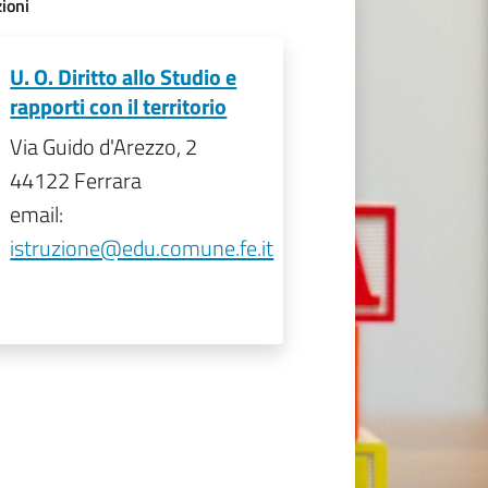
ioni
U. O. Diritto allo Studio e
rapporti con il territorio
Via Guido d'Arezzo, 2
44122 Ferrara
email:
istruzione@edu.comune.fe.it