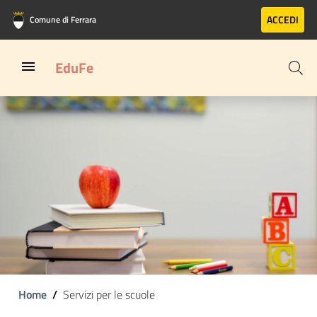
Vai al contenuto principale
Vai al footer
ACCEDI
Comune di Ferrara
EduFe
Home
Servizi per le scuole