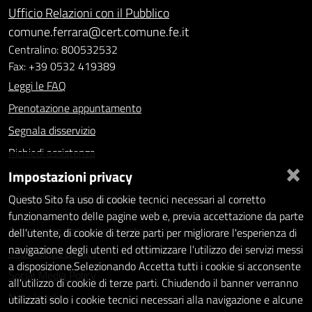
Ufficio Relazioni con il Pubblico
comune.ferrara@cert.comune.fe.it
Centralino: 800532532
Fax: +39 0532 419389
Leggi le FAQ
Prenotazione appuntamento
Segnala disservizio
Richiedi assistenza
×
Impostazioni privacy
Statistiche dei Siti web
Intranet - accesso riservato
Questo Sito fa uso di cookie tecnici necessari al corretto
funzionamento delle pagine web e, previa accettazione da parte
Amministrazione trasparente
dell'utente, di cookie di terze parti per migliorare l'esperienza di
navigazione degli utenti ed ottimizzare l'utilizzo dei servizi messi
Informativa privacy
a disposizione.Selezionando Accetta tutti i cookie si acconsente
Social Media Policy
all'utilizzo di cookie di terze parti. Chiudendo il banner verranno
Note legali
utilizzati solo i cookie tecnici necessari alla navigazione e alcune