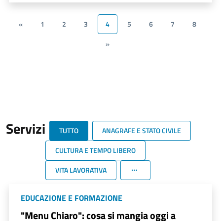
«
1
2
3
4
5
6
7
8
»
Servizi
TUTTO
ANAGRAFE E STATO CIVILE
CULTURA E TEMPO LIBERO
VITA LAVORATIVA
EDUCAZIONE E FORMAZIONE
"Menu Chiaro": cosa si mangia oggi a