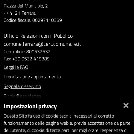
Piazza del Municipio, 2
- 44121 Ferrara
Codice fiscale: 00297110389
Ufficio Relazioni con il Pubblico
comune.ferrara@cert.comune.fe.it
Centralino: 800532532
Fax: +39 0532 419389
Leggi le FAQ
Prenotazione appuntamento
Segnala disservizio
Richiedi assistenza
×
Impostazioni privacy
Statistiche dei Siti web
Intranet - accesso riservato
Questo Sito fa uso di cookie tecnici necessari al corretto
funzionamento delle pagine web e, previa accettazione da parte
Amministrazione trasparente
dell'utente, di cookie di terze parti per migliorare l'esperienza di