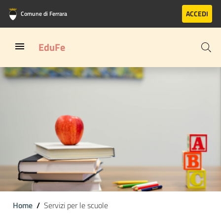
Vai al contenuto principale
Vai al footer
ACCEDI
Comune di Ferrara
EduFe
Home
Servizi per le scuole