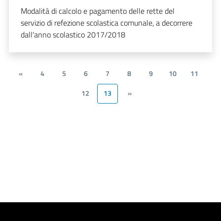
Modalità di calcolo e pagamento delle rette del
servizio di refezione scolastica comunale, a decorrere
dall'anno scolastico 2017/2018
«
4
5
6
7
8
9
10
11
12
13
»