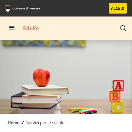
Vai al contenuto principale
Vai al footer
ACCEDI
Comune di Ferrara
EduFe
Home
Servizi per le scuole