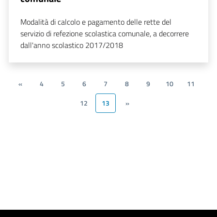
Modalità di calcolo e pagamento delle rette del
servizio di refezione scolastica comunale, a decorrere
dall'anno scolastico 2017/2018
«
4
5
6
7
8
9
10
11
12
13
»