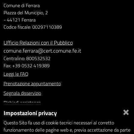
Comune di Ferrara
Piazza del Municipio, 2
- 44121 Ferrara
Codice fiscale: 00297110389
Ufficio Relazioni con il Pubblico
comune.ferrara@cert.comune.fe.it
Centralino: 800532532
Fax: +39 0532 419389
Leggi le FAQ
Prenotazione appuntamento
Segnala disservizio
Richiedi assistenza
×
Impostazioni privacy
Statistiche dei Siti web
Intranet - accesso riservato
Questo Sito fa uso di cookie tecnici necessari al corretto
funzionamento delle pagine web e, previa accettazione da parte