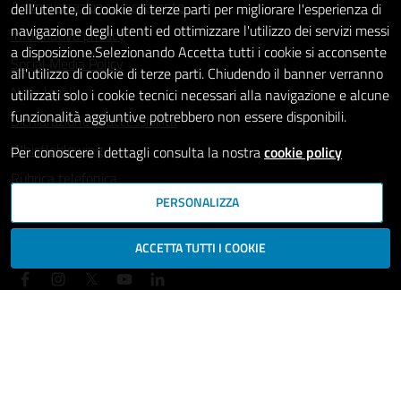
Amministrazione trasparente
dell'utente, di cookie di terze parti per migliorare l'esperienza di
navigazione degli utenti ed ottimizzare l'utilizzo dei servizi messi
Informativa privacy
a disposizione.Selezionando Accetta tutti i cookie si acconsente
Social Media Policy
all'utilizzo di cookie di terze parti. Chiudendo il banner verranno
Note legali
utilizzati solo i cookie tecnici necessari alla navigazione e alcune
funzionalità aggiuntive potrebbero non essere disponibili.
Dichiarazione di accessibilità
Whistleblowing
Per conoscere i dettagli consulta la nostra
cookie policy
Rubrica telefonica
PERSONALIZZA
SEGUICI SU
ACCETTA TUTTI I COOKIE
Mappa del sito