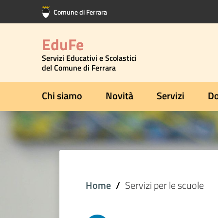
Vai al contenuto principale
Vai al footer
Comune di Ferrara
EduFe
Servizi Educativi e Scolastici
del Comune di Ferrara
Chi siamo
Novità
Servizi
Do
Home
Servizi per le scuole