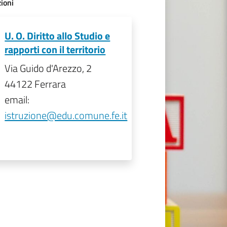
ioni
U. O. Diritto allo Studio e
rapporti con il territorio
Via Guido d'Arezzo, 2
44122 Ferrara
email:
istruzione@edu.comune.fe.it