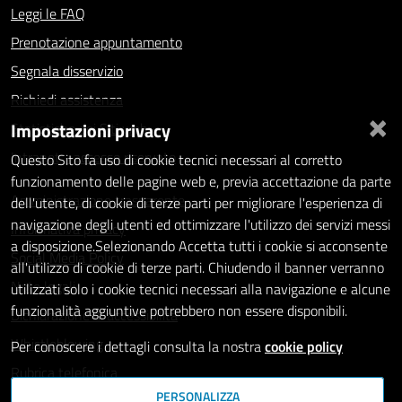
Leggi le FAQ
Prenotazione appuntamento
Segnala disservizio
Richiedi assistenza
×
Impostazioni privacy
Statistiche dei Siti web
Intranet - accesso riservato
Questo Sito fa uso di cookie tecnici necessari al corretto
funzionamento delle pagine web e, previa accettazione da parte
Amministrazione trasparente
dell'utente, di cookie di terze parti per migliorare l'esperienza di
navigazione degli utenti ed ottimizzare l'utilizzo dei servizi messi
Informativa privacy
a disposizione.Selezionando Accetta tutti i cookie si acconsente
Social Media Policy
all'utilizzo di cookie di terze parti. Chiudendo il banner verranno
Note legali
utilizzati solo i cookie tecnici necessari alla navigazione e alcune
funzionalità aggiuntive potrebbero non essere disponibili.
Dichiarazione di accessibilità
Whistleblowing
Per conoscere i dettagli consulta la nostra
cookie policy
Rubrica telefonica
PERSONALIZZA