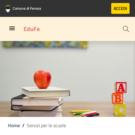
Vai al contenuto principale
Vai al footer
ACCEDI
Comune di Ferrara
EduFe
Home
Servizi per le scuole