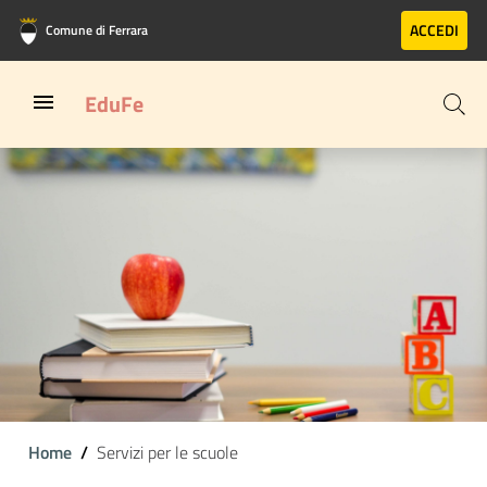
Vai al contenuto principale
Vai al footer
ACCEDI
Comune di Ferrara
EduFe
Home
Servizi per le scuole