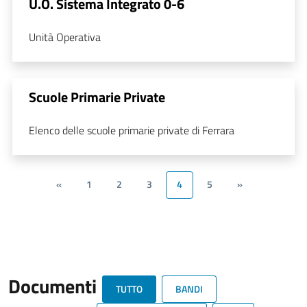
U.O. Sistema Integrato 0-6
Unità Operativa
Scuole Primarie Private
Elenco delle scuole primarie private di Ferrara
«
1
2
3
4
5
»
Documenti
TUTTO
BANDI