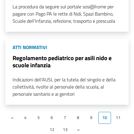
La procedura da seguire sul portale sosi@home per
pagare con Pago PA le rette di Nidi, Spazi Bambino,
Scuole dell'Infanzia, refezione, trasporto e prescuola
ATTI NORMATIVI
Regolamento pediatrico per asili nido e
scuole infanzia
Indicazioni dell'AUSL per la tutela del singolo e della
collettività, rivolte al personale della scuola, al
personale sanitario e ai genitori
«
4
5
6
7
8
9
10
11
12
13
»