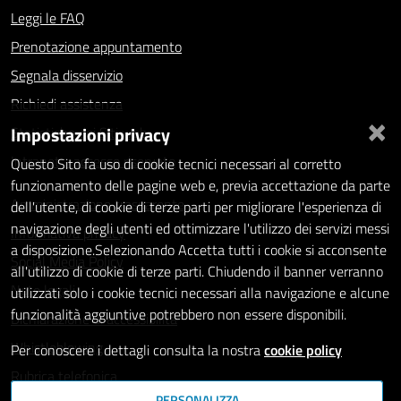
Leggi le FAQ
Prenotazione appuntamento
Segnala disservizio
Richiedi assistenza
×
Impostazioni privacy
Statistiche dei Siti web
Intranet - accesso riservato
Questo Sito fa uso di cookie tecnici necessari al corretto
funzionamento delle pagine web e, previa accettazione da parte
Amministrazione trasparente
dell'utente, di cookie di terze parti per migliorare l'esperienza di
navigazione degli utenti ed ottimizzare l'utilizzo dei servizi messi
Informativa privacy
a disposizione.Selezionando Accetta tutti i cookie si acconsente
Social Media Policy
all'utilizzo di cookie di terze parti. Chiudendo il banner verranno
Note legali
utilizzati solo i cookie tecnici necessari alla navigazione e alcune
funzionalità aggiuntive potrebbero non essere disponibili.
Dichiarazione di accessibilità
Whistleblowing
Per conoscere i dettagli consulta la nostra
cookie policy
Rubrica telefonica
PERSONALIZZA