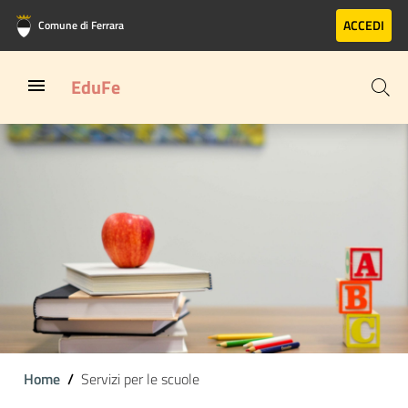
Vai al contenuto principale
Vai al footer
ACCEDI
Comune di Ferrara
EduFe
Home
Servizi per le scuole