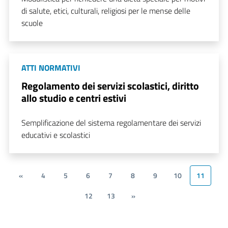
di salute, etici, culturali, religiosi per le mense delle
scuole
ATTI NORMATIVI
Regolamento dei servizi scolastici, diritto
allo studio e centri estivi
Semplificazione del sistema regolamentare dei servizi
educativi e scolastici
«
4
5
6
7
8
9
10
11
12
13
»