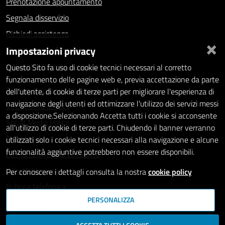
Prenotazione appuntamento
Segnala disservizio
Richiedi assistenza
×
Impostazioni privacy
Statistiche dei Siti web
Intranet - accesso riservato
Questo Sito fa uso di cookie tecnici necessari al corretto
funzionamento delle pagine web e, previa accettazione da parte
Amministrazione trasparente
dell'utente, di cookie di terze parti per migliorare l'esperienza di
navigazione degli utenti ed ottimizzare l'utilizzo dei servizi messi
Informativa privacy
a disposizione.Selezionando Accetta tutti i cookie si acconsente
Social Media Policy
all'utilizzo di cookie di terze parti. Chiudendo il banner verranno
Note legali
utilizzati solo i cookie tecnici necessari alla navigazione e alcune
funzionalità aggiuntive potrebbero non essere disponibili.
Dichiarazione di accessibilità
Whistleblowing
Per conoscere i dettagli consulta la nostra
cookie policy
Rubrica telefonica
PERSONALIZZA
SEGUICI SU