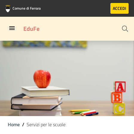
Vai al contenuto principale
Vai al footer
ACCEDI
Comune di Ferrara
EduFe
Home
Servizi per le scuole