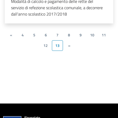
Modalità di calcolo e pagamento delle rette del
servizio di refezione scolastica comunale, a decorrere
dall'anno scolastico 2017/2018
«
4
5
6
7
8
9
10
11
12
13
»