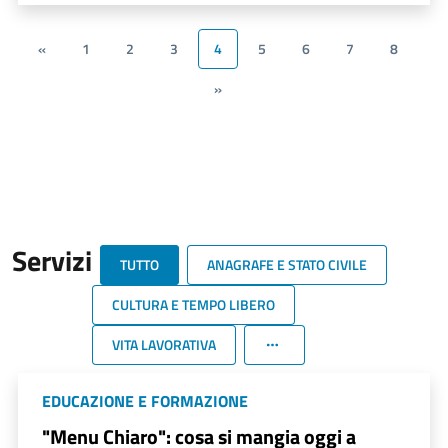
«
1
2
3
4
5
6
7
8
»
Servizi
TUTTO
ANAGRAFE E STATO CIVILE
CULTURA E TEMPO LIBERO
VITA LAVORATIVA
EDUCAZIONE E FORMAZIONE
"Menu Chiaro": cosa si mangia oggi a