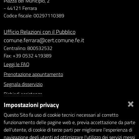
Piazza del Municipio, 2
- 44121 Ferrara
Codice fiscale: 00297110389
Ufficio Relazioni con il Pubblico
comune.ferrara@cert.comune.fe.it
Centralino: 800532532
Fax: +39 0532 419389
Leggi le FAQ
Prenotazione appuntamento
Segnala disservizio
Richiedi assistenza
×
Impostazioni privacy
Statistiche dei Siti web
Intranet - accesso riservato
Questo Sito fa uso di cookie tecnici necessari al corretto
funzionamento delle pagine web e, previa accettazione da parte
Amministrazione trasparente
dell'utente, di cookie di terze parti per migliorare l'esperienza di
navigazione degli utenti ed ottimizzare l'utilizzo dei servizi messi
Informativa privacy