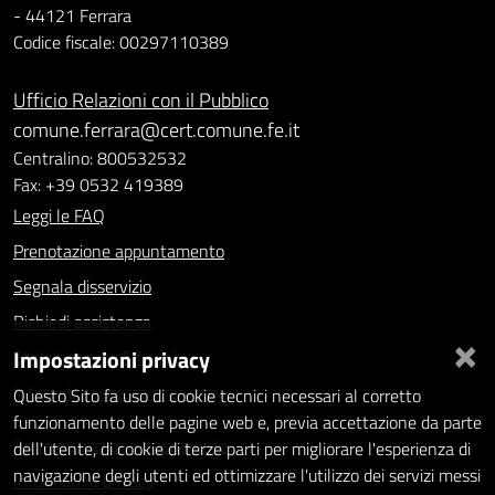
- 44121 Ferrara
Codice fiscale: 00297110389
Ufficio Relazioni con il Pubblico
comune.ferrara@cert.comune.fe.it
Centralino: 800532532
Fax: +39 0532 419389
Leggi le FAQ
Prenotazione appuntamento
Segnala disservizio
Richiedi assistenza
×
Impostazioni privacy
Statistiche dei Siti web
Intranet - accesso riservato
Questo Sito fa uso di cookie tecnici necessari al corretto
funzionamento delle pagine web e, previa accettazione da parte
Amministrazione trasparente
dell'utente, di cookie di terze parti per migliorare l'esperienza di
navigazione degli utenti ed ottimizzare l'utilizzo dei servizi messi
Informativa privacy