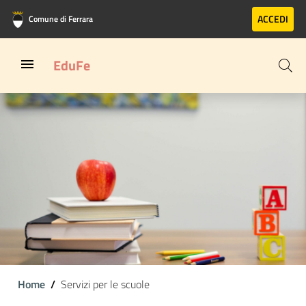
Vai al contenuto principale
Vai al footer
ACCEDI
Comune di Ferrara
EduFe
Home
Servizi per le scuole