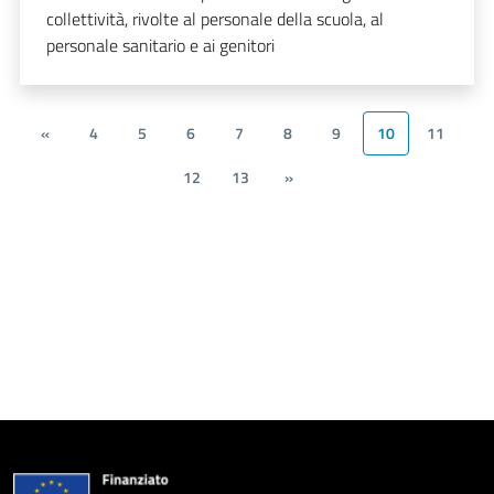
collettività, rivolte al personale della scuola, al
personale sanitario e ai genitori
«
4
5
6
7
8
9
10
11
12
13
»