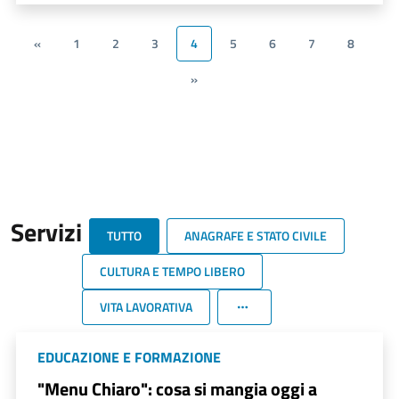
«
1
2
3
4
5
6
7
8
»
Servizi
TUTTO
ANAGRAFE E STATO CIVILE
CULTURA E TEMPO LIBERO
VITA LAVORATIVA
EDUCAZIONE E FORMAZIONE
"Menu Chiaro": cosa si mangia oggi a