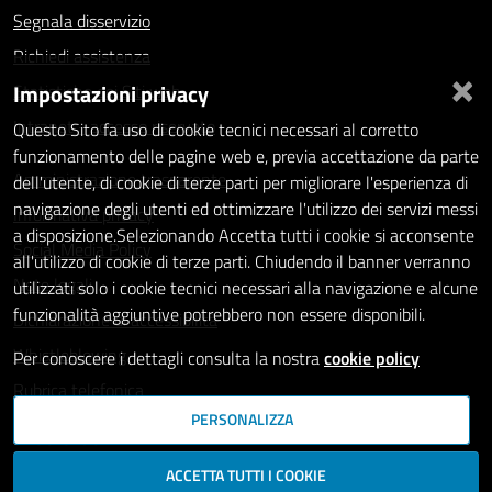
Segnala disservizio
Richiedi assistenza
×
Impostazioni privacy
Statistiche dei Siti web
Intranet - accesso riservato
Questo Sito fa uso di cookie tecnici necessari al corretto
funzionamento delle pagine web e, previa accettazione da parte
Amministrazione trasparente
dell'utente, di cookie di terze parti per migliorare l'esperienza di
navigazione degli utenti ed ottimizzare l'utilizzo dei servizi messi
Informativa privacy
a disposizione.Selezionando Accetta tutti i cookie si acconsente
Social Media Policy
all'utilizzo di cookie di terze parti. Chiudendo il banner verranno
Note legali
utilizzati solo i cookie tecnici necessari alla navigazione e alcune
funzionalità aggiuntive potrebbero non essere disponibili.
Dichiarazione di accessibilità
Whistleblowing
Per conoscere i dettagli consulta la nostra
cookie policy
Rubrica telefonica
PERSONALIZZA
SEGUICI SU
ACCETTA TUTTI I COOKIE