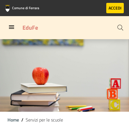
Vai al contenuto principale
Vai al footer
ACCEDI
Comune di Ferrara
EduFe
Home
Servizi per le scuole