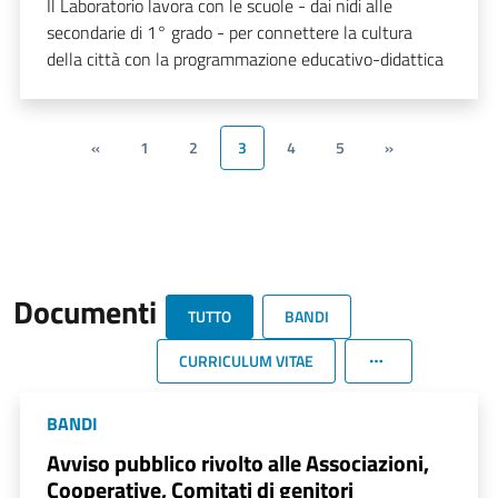
Il Laboratorio lavora con le scuole - dai nidi alle
secondarie di 1° grado - per connettere la cultura
della città con la programmazione educativo-didattica
«
1
2
3
4
5
»
Documenti
TUTTO
BANDI
CURRICULUM VITAE
BANDI
Avviso pubblico rivolto alle Associazioni,
Cooperative, Comitati di genitori