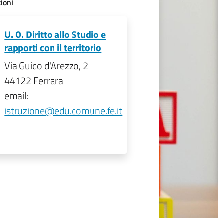
ioni
U. O. Diritto allo Studio e
rapporti con il territorio
Via Guido d'Arezzo, 2
44122 Ferrara
email:
istruzione@edu.comune.fe.it