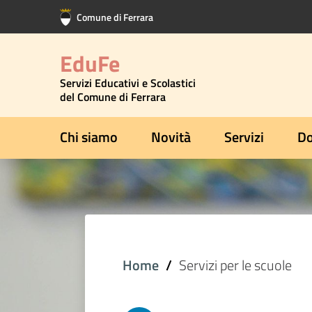
Vai al contenuto principale
Vai al footer
Comune di Ferrara
EduFe
Servizi Educativi e Scolastici
del Comune di Ferrara
Chi siamo
Novità
Servizi
Do
Home
Servizi per le scuole