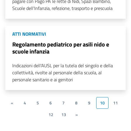
pagare con Pago PA le rette di Nidi, Spazi Bambino,
Scuole dell'Infanzia, refezione, trasporto e prescuola
ATTI NORMATIVI
Regolamento pediatrico per asili nido e
scuole infanzia
Indicazioni dell'AUSL per la tutela del singolo e della
collettività, rivolte al personale della scuola, al
personale sanitario e ai genitori
«
4
5
6
7
8
9
10
11
12
13
»