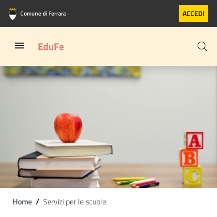
Vai al contenuto principale
Vai al footer
ACCEDI
Comune di Ferrara
EduFe
Home
Servizi per le scuole