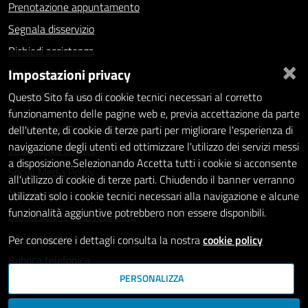
Prenotazione appuntamento
Segnala disservizio
Richiedi assistenza
×
Impostazioni privacy
Statistiche dei Siti web
Intranet - accesso riservato
Questo Sito fa uso di cookie tecnici necessari al corretto
funzionamento delle pagine web e, previa accettazione da parte
Amministrazione trasparente
dell'utente, di cookie di terze parti per migliorare l'esperienza di
navigazione degli utenti ed ottimizzare l'utilizzo dei servizi messi
Informativa privacy
a disposizione.Selezionando Accetta tutti i cookie si acconsente
Social Media Policy
all'utilizzo di cookie di terze parti. Chiudendo il banner verranno
Note legali
utilizzati solo i cookie tecnici necessari alla navigazione e alcune
funzionalità aggiuntive potrebbero non essere disponibili.
Dichiarazione di accessibilità
Whistleblowing
Per conoscere i dettagli consulta la nostra
cookie policy
Rubrica telefonica
PERSONALIZZA
SEGUICI SU