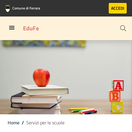
Vai al contenuto principale
Vai al footer
ACCEDI
Comune di Ferrara
EduFe
Home
Servizi per le scuole