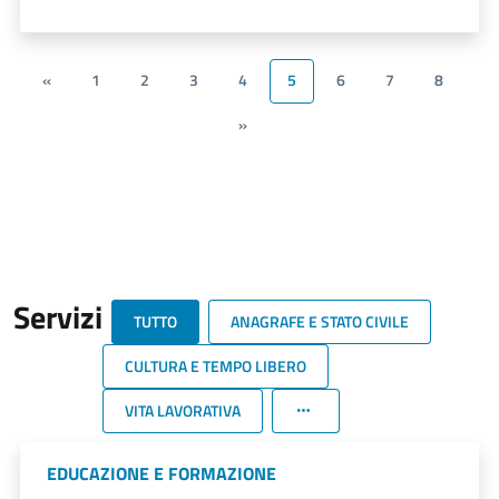
«
1
2
3
4
5
6
7
8
»
Servizi
TUTTO
ANAGRAFE E STATO CIVILE
CULTURA E TEMPO LIBERO
VITA LAVORATIVA
EDUCAZIONE E FORMAZIONE