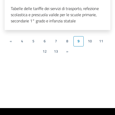
Tabelle delle tariffe dei servizi di trasporto, refezione
scolastica e prescuola valide per le scuole primarie,
secondarie 1° grado e infanzia statale
«
4
5
6
7
8
9
10
11
12
13
»