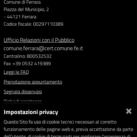
Comune di Ferrara
Piazza del Municipio, 2
- 44121 Ferrara
Codice fiscale: 00297110389
Ufficio Relazioni con il Pubblico
comune.ferrara@cert.comune.fe.it
Centralino: 800532532
Fax: +39 0532 419389
Leggi le FAQ
Prenotazione appuntamento
Segnala disservizio
Richiedi assistenza
×
Impostazioni privacy
Statistiche dei Siti web
Intranet - accesso riservato
Questo Sito fa uso di cookie tecnici necessari al corretto
funzionamento delle pagine web e, previa accettazione da parte
Amministrazione trasparente
dell'utente, di cookie di terze parti per migliorare l'esperienza di