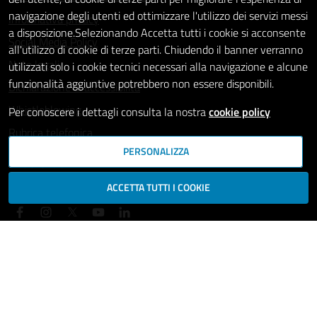
navigazione degli utenti ed ottimizzare l'utilizzo dei servizi messi
Informativa privacy
a disposizione.Selezionando Accetta tutti i cookie si acconsente
Social Media Policy
all'utilizzo di cookie di terze parti. Chiudendo il banner verranno
Note legali
utilizzati solo i cookie tecnici necessari alla navigazione e alcune
funzionalità aggiuntive potrebbero non essere disponibili.
Dichiarazione di accessibilità
Whistleblowing
Per conoscere i dettagli consulta la nostra
cookie policy
Rubrica telefonica
PERSONALIZZA
SEGUICI SU
ACCETTA TUTTI I COOKIE
Mappa del sito