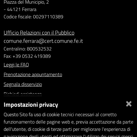
Piazza del Municipio, 2
- 44121 Ferrara
Codice fiscale: 00297110389
Ufficio Relazioni con il Pubblico
comune.ferrara@cert.comune.fe.it
Centralino: 800532532
Fax: +39 0532 419389
Leggi le FAQ
Prenotazione appuntamento
Segnala disservizio
Richiedi assistenza
×
Impostazioni privacy
Statistiche dei Siti web
Intranet - accesso riservato
Questo Sito fa uso di cookie tecnici necessari al corretto
funzionamento delle pagine web e, previa accettazione da parte
Amministrazione trasparente
dell'utente, di cookie di terze parti per migliorare l'esperienza di
navigazione degli utenti ed ottimizzare l'utilizzo dei servizi messi