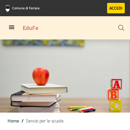
Vai al contenuto principale
Vai al footer
ACCEDI
Comune di Ferrara
EduFe
Home
Servizi per le scuole