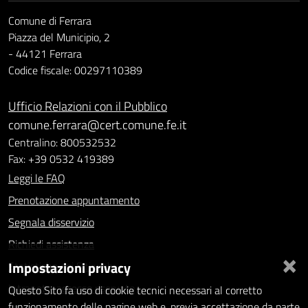
Comune di Ferrara
Piazza del Municipio, 2
- 44121 Ferrara
Codice fiscale: 00297110389
Ufficio Relazioni con il Pubblico
comune.ferrara@cert.comune.fe.it
Centralino: 800532532
Fax: +39 0532 419389
Leggi le FAQ
Prenotazione appuntamento
Segnala disservizio
Richiedi assistenza
×
Impostazioni privacy
Statistiche dei Siti web
Intranet - accesso riservato
Questo Sito fa uso di cookie tecnici necessari al corretto
funzionamento delle pagine web e, previa accettazione da parte