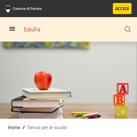
Vai al contenuto principale
Vai al footer
ACCEDI
Comune di Ferrara
EduFe
Home
Servizi per le scuole