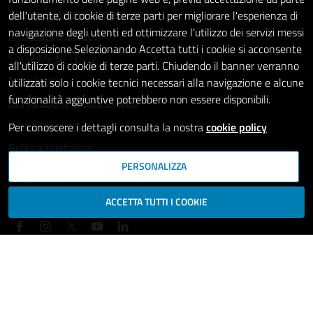
Amministrazione trasparente
dell'utente, di cookie di terze parti per migliorare l'esperienza di
navigazione degli utenti ed ottimizzare l'utilizzo dei servizi messi
Informativa privacy
a disposizione.Selezionando Accetta tutti i cookie si acconsente
Social Media Policy
all'utilizzo di cookie di terze parti. Chiudendo il banner verranno
Note legali
utilizzati solo i cookie tecnici necessari alla navigazione e alcune
funzionalità aggiuntive potrebbero non essere disponibili.
Dichiarazione di accessibilità
Whistleblowing
Per conoscere i dettagli consulta la nostra
cookie policy
Rubrica telefonica
PERSONALIZZA
SEGUICI SU
ACCETTA TUTTI I COOKIE
Mappa del sito