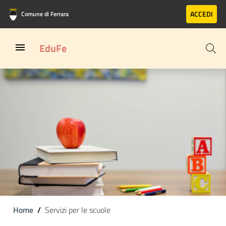
Vai al contenuto principale
Vai al footer
ACCEDI
Comune di Ferrara
EduFe
Home
Servizi per le scuole