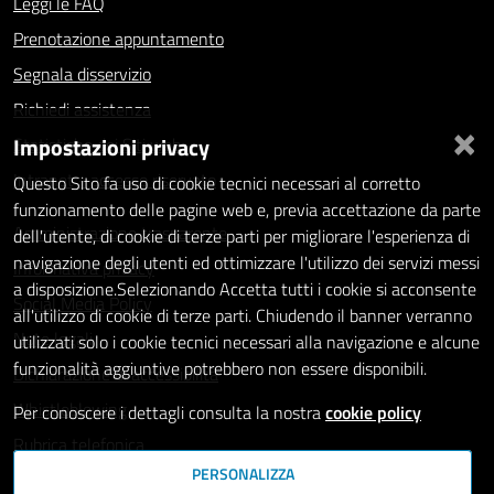
Leggi le FAQ
Prenotazione appuntamento
Segnala disservizio
Richiedi assistenza
×
Impostazioni privacy
Statistiche dei Siti web
Intranet - accesso riservato
Questo Sito fa uso di cookie tecnici necessari al corretto
funzionamento delle pagine web e, previa accettazione da parte
Amministrazione trasparente
dell'utente, di cookie di terze parti per migliorare l'esperienza di
navigazione degli utenti ed ottimizzare l'utilizzo dei servizi messi
Informativa privacy
a disposizione.Selezionando Accetta tutti i cookie si acconsente
Social Media Policy
all'utilizzo di cookie di terze parti. Chiudendo il banner verranno
Note legali
utilizzati solo i cookie tecnici necessari alla navigazione e alcune
funzionalità aggiuntive potrebbero non essere disponibili.
Dichiarazione di accessibilità
Whistleblowing
Per conoscere i dettagli consulta la nostra
cookie policy
Rubrica telefonica
PERSONALIZZA
SEGUICI SU