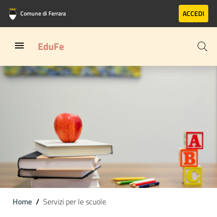
Vai al contenuto principale
Vai al footer
ACCEDI
Comune di Ferrara
EduFe
Home
Servizi per le scuole