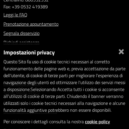
Fax: +39 0532 419389
Leggi le FAQ
Prenotazione appuntamento
Segnala disservizio
Richiedi assistenza
×
Impostazioni privacy
Statistiche dei Siti web
Intranet - accesso riservato
Questo Sito fa uso di cookie tecnici necessari al corretto
funzionamento delle pagine web e, previa accettazione da parte
Amministrazione trasparente
dell'utente, di cookie di terze parti per migliorare l'esperienza di
navigazione degli utenti ed ottimizzare l'utilizzo dei servizi messi
Informativa privacy
a disposizione.Selezionando Accetta tutti i cookie si acconsente
Social Media Policy
all'utilizzo di cookie di terze parti. Chiudendo il banner verranno
Note legali
utilizzati solo i cookie tecnici necessari alla navigazione e alcune
funzionalità aggiuntive potrebbero non essere disponibili.
Dichiarazione di accessibilità
Whistleblowing
Per conoscere i dettagli consulta la nostra
cookie policy