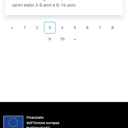
centri estivi 3-6 anni e 6-14 anni
«
1
2
3
4
5
6
7
8
9
10
»