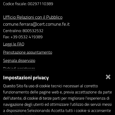
Codice fiscale: 00297110389
Ufficio Relazioni con il Pubblico
comune.ferrara@cert.comune.fe.it
Centralino: 800532532
Fax: +39 0532 419389
Leggi le FAQ
Prenotazione appuntamento
Segnala disservizio
Richiedi assistenza
×
Impostazioni privacy
Statistiche dei Siti web
Intranet - accesso riservato
Questo Sito fa uso di cookie tecnici necessari al corretto
funzionamento delle pagine web e, previa accettazione da parte
Amministrazione trasparente
dell'utente, di cookie di terze parti per migliorare l'esperienza di
navigazione degli utenti ed ottimizzare l'utilizzo dei servizi messi
Informativa privacy
a disposizione.Selezionando Accetta tutti i cookie si acconsente
Social Media Policy