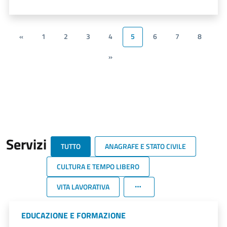
«
1
2
3
4
5
6
7
8
»
Servizi
TUTTO
ANAGRAFE E STATO CIVILE
CULTURA E TEMPO LIBERO
VITA LAVORATIVA
EDUCAZIONE E FORMAZIONE