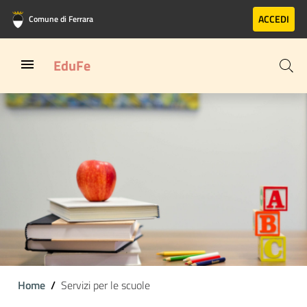
Vai al contenuto principale
Vai al footer
ACCEDI
Comune di Ferrara
EduFe
Home
Servizi per le scuole