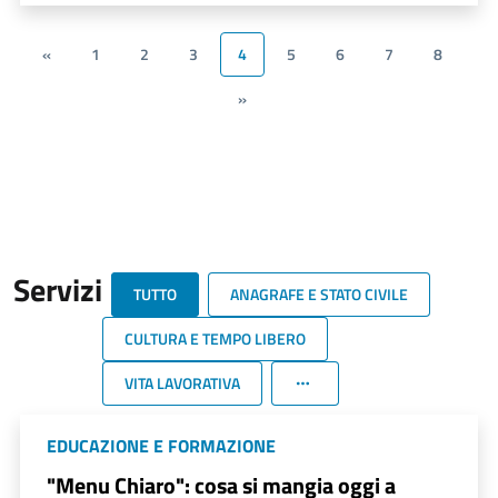
«
1
2
3
4
5
6
7
8
»
Servizi
TUTTO
ANAGRAFE E STATO CIVILE
CULTURA E TEMPO LIBERO
VITA LAVORATIVA
EDUCAZIONE E FORMAZIONE
"Menu Chiaro": cosa si mangia oggi a