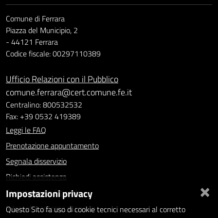
Comune di Ferrara
Piazza del Municipio, 2
- 44121 Ferrara
Codice fiscale: 00297110389
Ufficio Relazioni con il Pubblico
comune.ferrara@cert.comune.fe.it
Centralino: 800532532
Fax: +39 0532 419389
Leggi le FAQ
Prenotazione appuntamento
Segnala disservizio
Richiedi assistenza
×
Impostazioni privacy
Statistiche dei Siti web
Intranet - accesso riservato
Questo Sito fa uso di cookie tecnici necessari al corretto