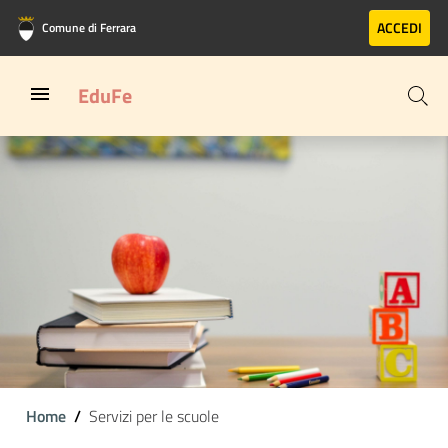
Vai al contenuto principale
Vai al footer
ACCEDI
Comune di Ferrara
EduFe
Home
Servizi per le scuole