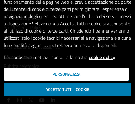
funzionamento delle pagine web e, previa accettazione da parte
Amministrazione trasparente
dell'utente, di cookie di terze parti per migliorare l'esperienza di
navigazione degli utenti ed ottimizzare l'utilizzo dei servizi messi
Informativa privacy
a disposizione.Selezionando Accetta tutti i cookie si acconsente
Social Media Policy
all'utilizzo di cookie di terze parti. Chiudendo il banner verranno
Note legali
utilizzati solo i cookie tecnici necessari alla navigazione e alcune
funzionalità aggiuntive potrebbero non essere disponibili.
Dichiarazione di accessibilità
Whistleblowing
Per conoscere i dettagli consulta la nostra
cookie policy
Rubrica telefonica
PERSONALIZZA
SEGUICI SU
ACCETTA TUTTI I COOKIE
Mappa del sito