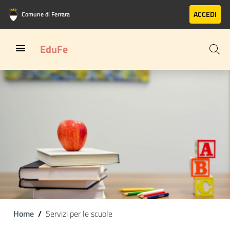
Vai al contenuto principale
Vai al footer
ACCEDI
Comune di Ferrara
EduFe
Home
Servizi per le scuole