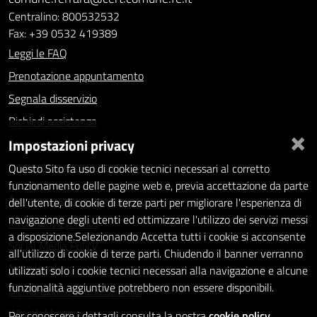
Centralino: 800532532
Fax: +39 0532 419389
Leggi le FAQ
Prenotazione appuntamento
Segnala disservizio
Richiedi assistenza
×
Impostazioni privacy
Statistiche dei Siti web
Intranet - accesso riservato
Questo Sito fa uso di cookie tecnici necessari al corretto
funzionamento delle pagine web e, previa accettazione da parte
Amministrazione trasparente
dell'utente, di cookie di terze parti per migliorare l'esperienza di
navigazione degli utenti ed ottimizzare l'utilizzo dei servizi messi
Informativa privacy
a disposizione.Selezionando Accetta tutti i cookie si acconsente
Social Media Policy
all'utilizzo di cookie di terze parti. Chiudendo il banner verranno
Note legali
utilizzati solo i cookie tecnici necessari alla navigazione e alcune
funzionalità aggiuntive potrebbero non essere disponibili.
Dichiarazione di accessibilità
Whistleblowing
Per conoscere i dettagli consulta la nostra
cookie policy