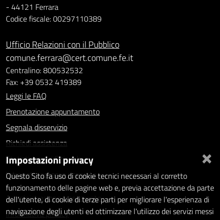
- 44121 Ferrara
Codice fiscale: 00297110389
Ufficio Relazioni con il Pubblico
comune.ferrara@cert.comune.fe.it
Centralino: 800532532
Fax: +39 0532 419389
Leggi le FAQ
Prenotazione appuntamento
Segnala disservizio
Richiedi assistenza
×
Impostazioni privacy
Statistiche dei Siti web
Intranet - accesso riservato
Questo Sito fa uso di cookie tecnici necessari al corretto
funzionamento delle pagine web e, previa accettazione da parte
Amministrazione trasparente
dell'utente, di cookie di terze parti per migliorare l'esperienza di
navigazione degli utenti ed ottimizzare l'utilizzo dei servizi messi
Informativa privacy