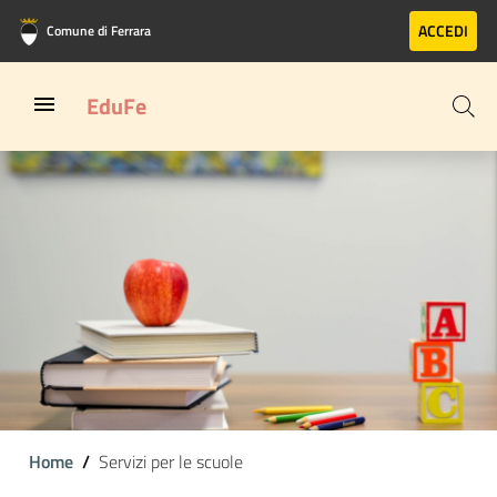
Vai al contenuto principale
Vai al footer
ACCEDI
Comune di Ferrara
EduFe
Home
Servizi per le scuole