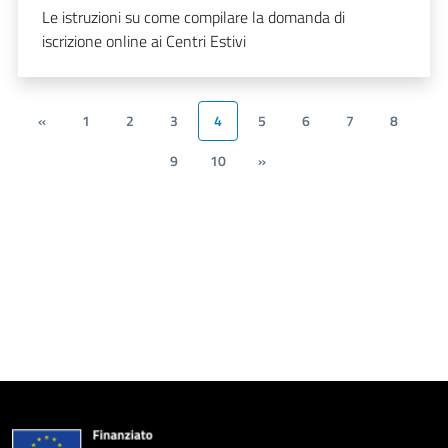
Le istruzioni su come compilare la domanda di
iscrizione online ai Centri Estivi
«
1
2
3
4
5
6
7
8
9
10
»