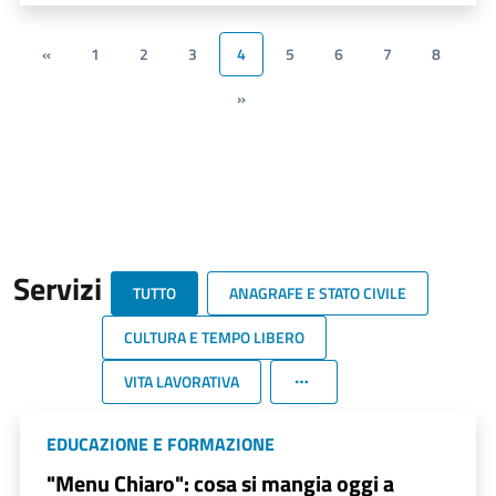
«
1
2
3
4
5
6
7
8
»
Servizi
TUTTO
ANAGRAFE E STATO CIVILE
CULTURA E TEMPO LIBERO
VITA LAVORATIVA
EDUCAZIONE E FORMAZIONE
"Menu Chiaro": cosa si mangia oggi a