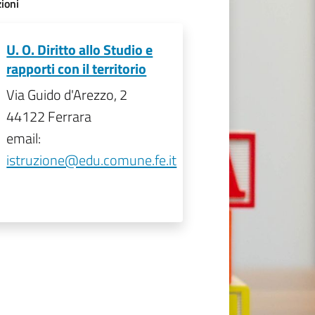
ioni
U. O. Diritto allo Studio e
rapporti con il territorio
Via Guido d'Arezzo, 2
44122 Ferrara
email:
istruzione@edu.comune.fe.it