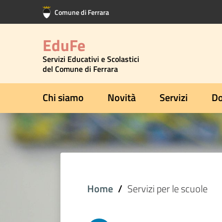
Vai al contenuto principale
Vai al footer
Comune di Ferrara
EduFe
Servizi Educativi e Scolastici
del Comune di Ferrara
Chi siamo
Novità
Servizi
Do
Home
Servizi per le scuole