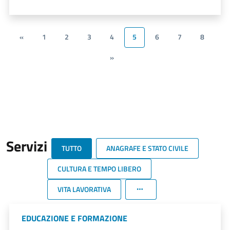
«
1
2
3
4
5
6
7
8
»
Servizi
TUTTO
ANAGRAFE E STATO CIVILE
CULTURA E TEMPO LIBERO
VITA LAVORATIVA
EDUCAZIONE E FORMAZIONE