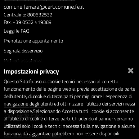
comune.ferrara@cert.comune.fe.it
Centralino: 800532532
Fax: +39 0532 419389
Leggi le FAQ
Prenotazione appuntamento
Segnala disservizio
Richiedi assistenza
×
Impostazioni privacy
Statistiche dei Siti web
Intranet - accesso riservato
Questo Sito fa uso di cookie tecnici necessari al corretto
funzionamento delle pagine web e, previa accettazione da parte
Amministrazione trasparente
dell'utente, di cookie di terze parti per migliorare l'esperienza di
navigazione degli utenti ed ottimizzare l'utilizzo dei servizi messi
Informativa privacy
a disposizione.Selezionando Accetta tutti i cookie si acconsente
Social Media Policy
all'utilizzo di cookie di terze parti. Chiudendo il banner verranno
Note legali
utilizzati solo i cookie tecnici necessari alla navigazione e alcune
funzionalità aggiuntive potrebbero non essere disponibili.
Dichiarazione di accessibilità