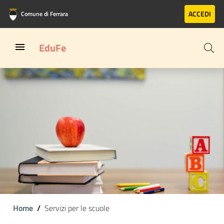
Vai al contenuto principale
Vai al footer
ACCEDI
Comune di Ferrara
EduFe
Home
Servizi per le scuole