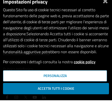
Impostazioni privacy
Statistiche dei Siti web
Intranet - accesso riservato
Questo Sito fa uso di cookie tecnici necessari al corretto
funzionamento delle pagine web e, previa accettazione da parte
Amministrazione trasparente
dell'utente, di cookie di terze parti per migliorare l'esperienza di
navigazione degli utenti ed ottimizzare l'utilizzo dei servizi messi
Informativa privacy
a disposizione.Selezionando Accetta tutti i cookie si acconsente
Social Media Policy
all'utilizzo di cookie di terze parti. Chiudendo il banner verranno
Note legali
utilizzati solo i cookie tecnici necessari alla navigazione e alcune
funzionalità aggiuntive potrebbero non essere disponibili.
Dichiarazione di accessibilità
Whistleblowing
Per conoscere i dettagli consulta la nostra
cookie policy
Rubrica telefonica
PERSONALIZZA
SEGUICI SU
ACCETTA TUTTI I COOKIE