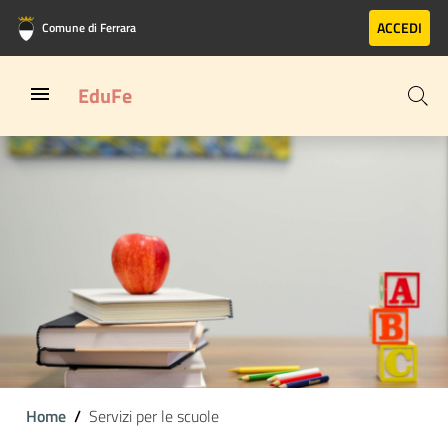
Vai al contenuto principale
Vai al footer
ACCEDI
Comune di Ferrara
EduFe
Home
Servizi per le scuole