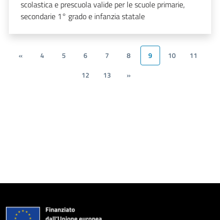
scolastica e prescuola valide per le scuole primarie,
secondarie 1° grado e infanzia statale
«
4
5
6
7
8
9
10
11
12
13
»