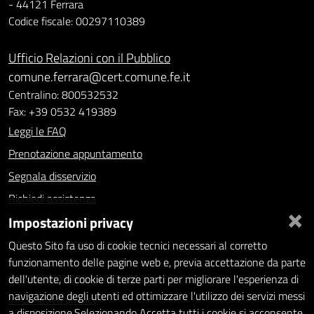
- 44121 Ferrara
Codice fiscale: 00297110389
Ufficio Relazioni con il Pubblico
comune.ferrara@cert.comune.fe.it
Centralino: 800532532
Fax: +39 0532 419389
Leggi le FAQ
Prenotazione appuntamento
Segnala disservizio
Richiedi assistenza
×
Impostazioni privacy
Statistiche dei Siti web
Intranet - accesso riservato
Questo Sito fa uso di cookie tecnici necessari al corretto
funzionamento delle pagine web e, previa accettazione da parte
Amministrazione trasparente
dell'utente, di cookie di terze parti per migliorare l'esperienza di
navigazione degli utenti ed ottimizzare l'utilizzo dei servizi messi
Informativa privacy
a disposizione.Selezionando Accetta tutti i cookie si acconsente