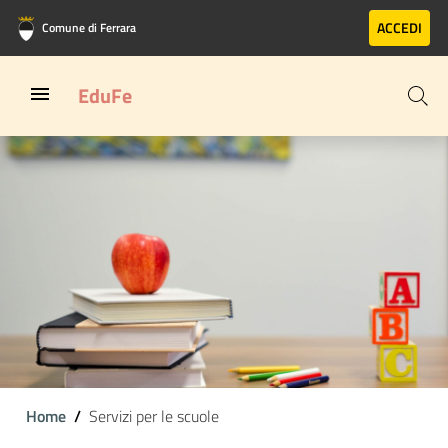
Vai al contenuto principale
Vai al footer
ACCEDI
Comune di Ferrara
EduFe
Home
Servizi per le scuole