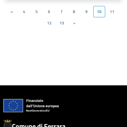
«
4
5
6
7
8
9
10
11
12
13
»
Comune di Ferrara