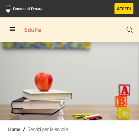
Vai al contenuto principale
Vai al footer
ACCEDI
Comune di Ferrara
EduFe
Home
Servizi per le scuole