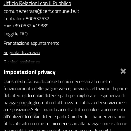
Ufficio Relazioni con il Pubblico
comune.ferrara@cert.comune.fe.it
Centralino: 800532532
Fax: +39 0532 419389
Leggi le FAQ
Prenotazione appuntamento
Segnala disservizio
Richiedi assistenza
×
Impostazioni privacy
Statistiche dei Siti web
Intranet - accesso riservato
Questo Sito fa uso di cookie tecnici necessari al corretto
funzionamento delle pagine web e, previa accettazione da parte
Amministrazione trasparente
dell'utente, di cookie di terze parti per migliorare l'esperienza di
navigazione degli utenti ed ottimizzare l'utilizzo dei servizi messi
Informativa privacy
a disposizione.Selezionando Accetta tutti i cookie si acconsente
Social Media Policy
all'utilizzo di cookie di terze parti. Chiudendo il banner verranno
Note legali
utilizzati solo i cookie tecnici necessari alla navigazione e alcune
funzionalità aggiuntive potrebbero non essere disponibili.